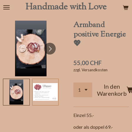
Handmade with Love
Zum
Hauptinhalt
springen
Armband
positive Energie
💖
55,00 CHF
zzgl. Versandkosten
In den
Warenkorb
Einzel 55.-
oder als doppel 69.-