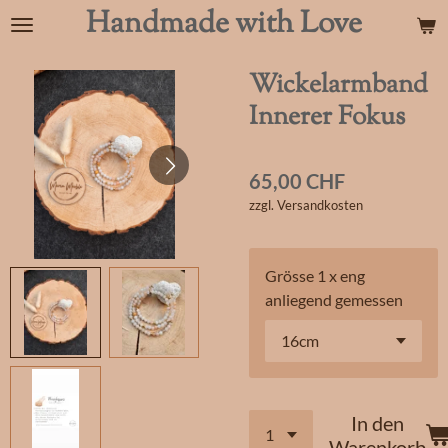
Handmade with Love
Zum
Hauptinhalt
springen
Wickelarmband
Innerer Fokus
65,00 CHF
zzgl. Versandkosten
Grösse 1 x eng
anliegend gemessen
In den
Warenkorb