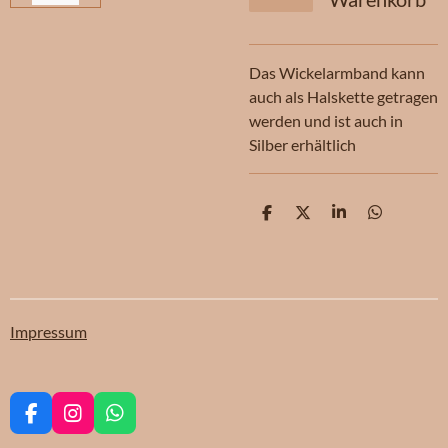
Das Wickelarmband kann
auch als Halskette getragen
werden und ist auch in
Silber erhältlich
T
T
T
T
e
e
e
e
i
i
i
i
l
l
l
l
e
e
e
e
n
n
n
n
Impressum
F
I
W
a
n
h