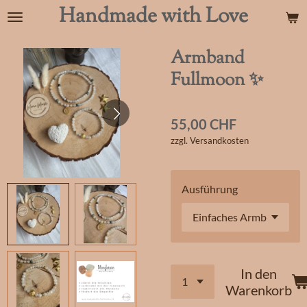
Handmade with Love
Zum
Hauptinhalt
springen
Armband
Fullmoon ✨
55,00 CHF
zzgl. Versandkosten
Ausführung
In den
Warenkorb