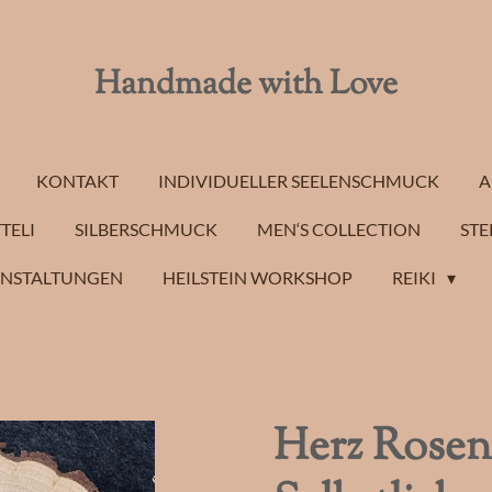
Handmade with Love
KONTAKT
INDIVIDUELLER SEELENSCHMUCK
A
TELI
SILBERSCHMUCK
MEN‘S COLLECTION
STE
ANSTALTUNGEN
HEILSTEIN WORKSHOP
REIKI
Herz Rosen