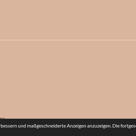
l
l
l
e
e
e
n
n
n
ine
rbessern und maßgeschneiderte Anzeigen anzuzeigen. Die fortges