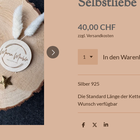
Selbstliebe
40,00 CHF
zzgl. Versandkosten
In den Waren
Silber 925
Die Standard Länge der Kett
Wunsch verfügbar
T
T
T
e
e
e
i
i
i