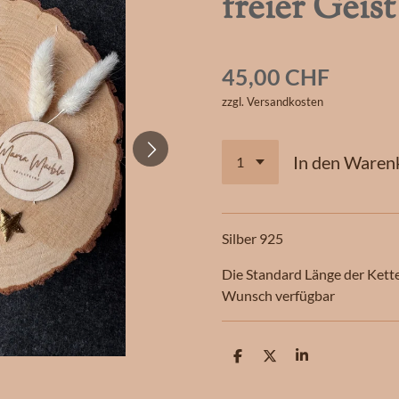
freier Geist
45,00 CHF
zzgl. Versandkosten
In den Waren
Silber 925
Die Standard Länge der Kett
Wunsch verfügbar
T
T
T
e
e
e
i
i
i