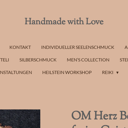
Handmade with Love
KONTAKT
INDIVIDUELLER SEELENSCHMUCK
A
TELI
SILBERSCHMUCK
MEN‘S COLLECTION
STE
ANSTALTUNGEN
HEILSTEIN WORKSHOP
REIKI
OM Herz Be