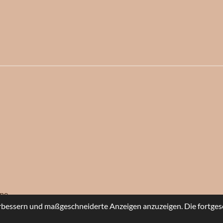
l
l
l
e
e
e
n
n
n
ine
rbessern und maßgeschneiderte Anzeigen anzuzeigen. Die fortges