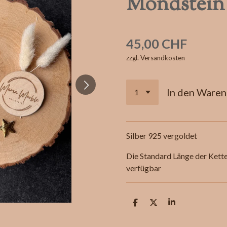
Mondstein 
45,00 CHF
zzgl. Versandkosten
In den Ware
Silber 925 vergoldet
Die Standard Länge der Kett
verfügbar
T
T
T
e
e
e
i
i
i