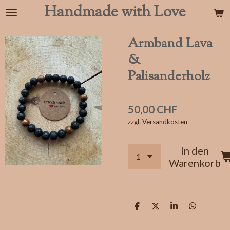
Handmade with Love
Zum
Hauptinhalt
springen
Armband Lava
&
Palisanderholz
50,00 CHF
zzgl. Versandkosten
In den
Warenkorb
T
T
T
T
e
e
e
e
i
i
i
i