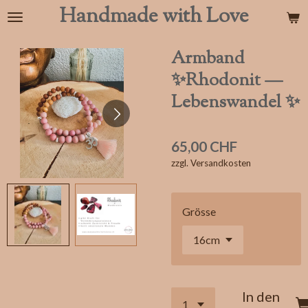
Handmade with Love
Zum
Hauptinhalt
springen
Armband
✨Rhodonit —
Lebenswandel ✨
65,00 CHF
zzgl. Versandkosten
Grösse
In den