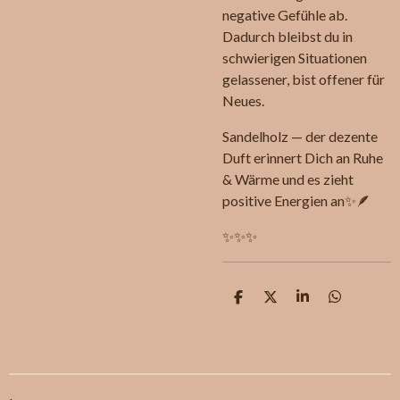
negative Gefühle ab.
Dadurch bleibst du in
schwierigen Situationen
gelassener, bist offener für
Neues.
Sandelholz — der dezente
Duft erinnert Dich an Ruhe
& Wärme und es zieht
positive Energien an✨🪶
✨✨✨
T
T
T
T
e
e
e
e
i
i
i
i
l
l
l
l
e
e
e
e
n
n
n
n