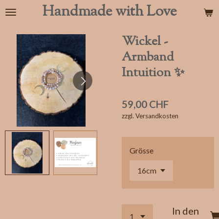
Handmade with Love
Zum
Hauptinhalt
springen
Wickel -
Armband
Intuition ✨
59,00 CHF
zzgl. Versandkosten
Grösse
In den