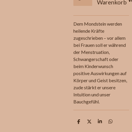
Warenkorb
Dem Mondstein werden
heilende Kräfte
zugeschrieben – vor allem
bei Frauen soll er während
der Menstruation,
Schwangerschaft oder
beim Kinderwunsch
positive Auswirkungen auf
Körper und Geist besitzen,
zude stärkt er unsere
Intuition und unser
Bauchgefühl.
T
T
T
T
e
e
e
e