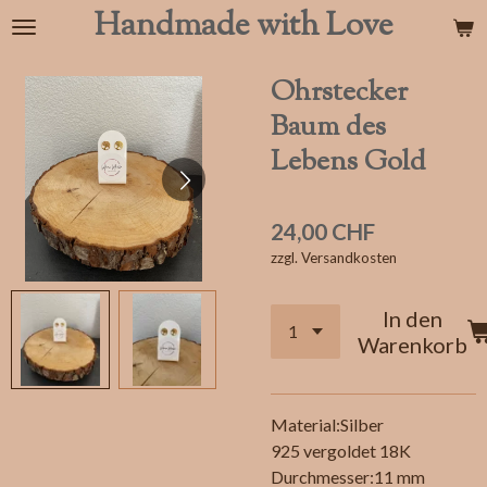
Handmade with Love
Zum
Hauptinhalt
springen
Ohrstecker
Baum des
Lebens Gold
24,00 CHF
zzgl. Versandkosten
In den
Warenkorb
Material:Silber
925 vergoldet 18K
Durchmesser:11 mm