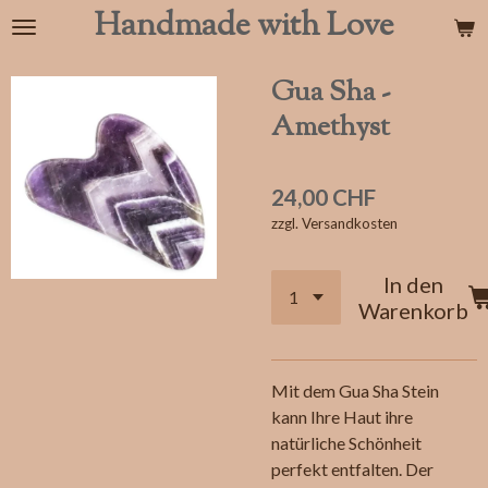
Handmade with Love
Zum
Hauptinhalt
springen
Gua Sha -
Amethyst
24,00 CHF
zzgl. Versandkosten
In den
Warenkorb
Mit dem Gua Sha Stein
kann Ihre Haut ihre
natürliche Schönheit
perfekt entfalten. Der