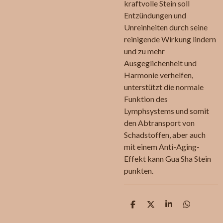
kraftvolle Stein soll
Entzündungen und
Unreinheiten durch seine
reinigende Wirkung lindern
und zu mehr
Ausgeglichenheit und
Harmonie verhelfen,
unterstützt die normale
Funktion des
Lymphsystems und somit
den Abtransport von
Schadstoffen, aber auch
mit einem Anti-Aging-
Effekt kann Gua Sha Stein
punkten.
T
T
T
T
e
e
e
e