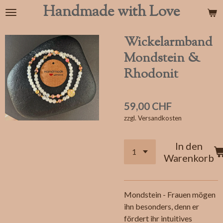
Handmade with Love
Zum
Hauptinhalt
springen
Wickelarmband
Mondstein &
Rhodonit
59,00 CHF
zzgl. Versandkosten
In den
Warenkorb
Mondstein - Frauen mögen
ihn besonders, denn er
fördert ihr intuitives