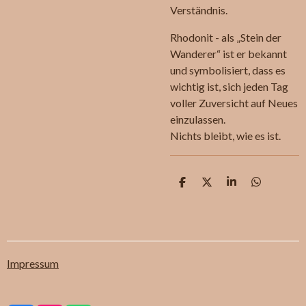
Verständnis.
Rhodonit - als „Stein der
Wanderer“ ist er bekannt
und symbolisiert, dass es
wichtig ist, sich jeden Tag
voller Zuversicht auf Neues
einzulassen.
Nichts bleibt, wie es ist.
T
T
T
T
e
e
e
e
i
i
i
i
l
l
l
l
e
e
e
e
n
n
n
n
Impressum