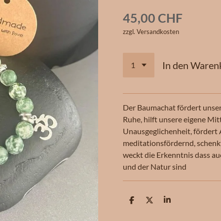
45,00 CHF
zzgl. Versandkosten
In den Waren
Der Baumachat fördert unser
Ruhe, hilft unsere eigene Mit
Unausgeglichenheit, fördert
meditationsfördernd, schen
weckt die Erkenntnis dass au
und der Natur sind
T
T
T
e
e
e
i
i
i