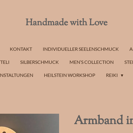
Handmade with Love
KONTAKT
INDIVIDUELLER SEELENSCHMUCK
A
TELI
SILBERSCHMUCK
MEN‘S COLLECTION
STE
ANSTALTUNGEN
HEILSTEIN WORKSHOP
REIKI
Armband i