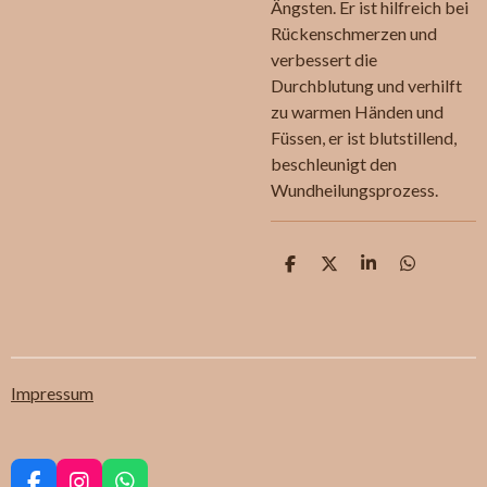
Ängsten. Er ist hilfreich bei
Rückenschmerzen und
verbessert die
Durchblutung und verhilft
zu warmen Händen und
Füssen, er ist blutstillend,
beschleunigt den
Wundheilungsprozess.
T
T
T
T
e
e
e
e
i
i
i
i
l
l
l
l
e
e
e
e
n
n
n
n
Impressum