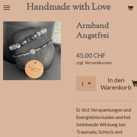
Handmade with Love
Zum
Hauptinhalt
springen
Armband
Angstfrei
45,00 CHF
zzgl. Versandkosten
In den
Warenkorb
Er löst Verspannungen und
Energieblockaden und hat
belebende Wirkung bei
Traumata, Schock und