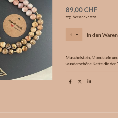
89,00 CHF
zzgl. Versandkosten
In den Ware
Muschelstein, Mondstein und 
wunderschöne Kette die der 
T
T
T
e
e
e
i
i
i
l
l
l
e
e
e
n
n
n